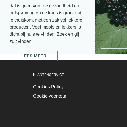
dat is goed voor de gezondheid en
ontspanning én de kans is groot dat
je thuiskomt met een zak vol lekkere
producten. Veel moois en lekkers is
dicht bij huis te vinden. Zoek en gij
zult vinden!
LEES MEER
KLANTENSERVICE
Cookies Policy
Cookie voorkeur