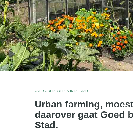
Zelf mede maken
Gratis zaalkalender
Gratis wildplukken kalender
OVER GOED BOEREN IN DE STAD
Urban farming, moest
daarover gaat Goed b
Stad.