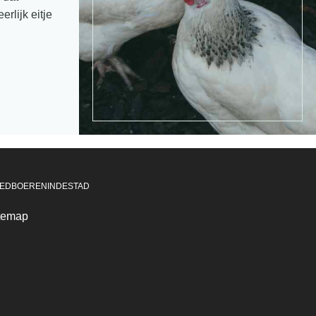
rlijk eitje
EDBOERENINDESTAD
temap