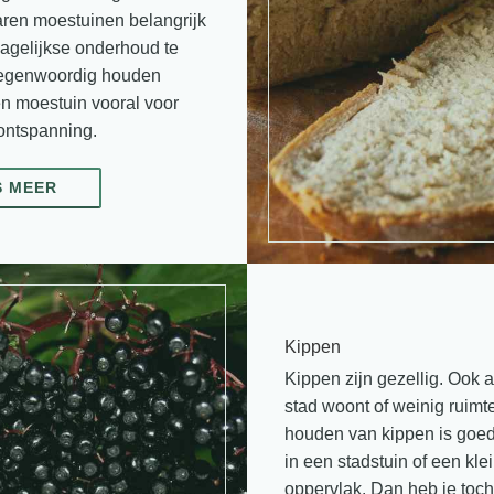
ren moestuinen belangrijk
dagelijkse onderhoud te
tegenwoordig houden
 moestuin vooral voor
 ontspanning.
S MEER
Kippen
Kippen zijn gezellig. Ook al
stad woont of weinig ruimt
houden van kippen is goed
in een stadstuin of een kle
oppervlak. Dan heb je toch