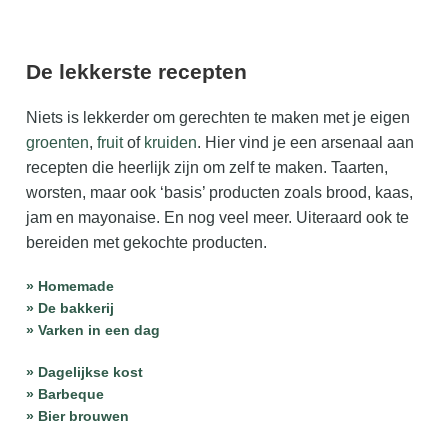
Zelf mede maken
De lekkerste recepten
Gratis zaalkalender
Niets is lekkerder om gerechten te maken met je eigen
Gratis wildplukken kalender
groenten
,
fruit
of
kruiden
. Hier vind je een arsenaal aan
recepten die heerlijk zijn om zelf te maken. Taarten,
worsten, maar ook ‘basis’ producten zoals brood, kaas,
jam en mayonaise. En nog veel meer. Uiteraard ook te
bereiden met gekochte producten.
» Homemade
» De bakkerij
» Varken in een dag
» Dagelijkse kost
» Barbeque
» Bier brouwen