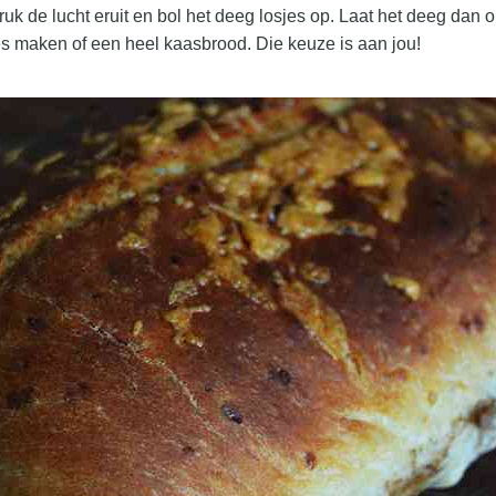
uk de lucht eruit en bol het deeg losjes op. Laat het deeg dan
jes maken of een heel kaasbrood. Die keuze is aan jou!