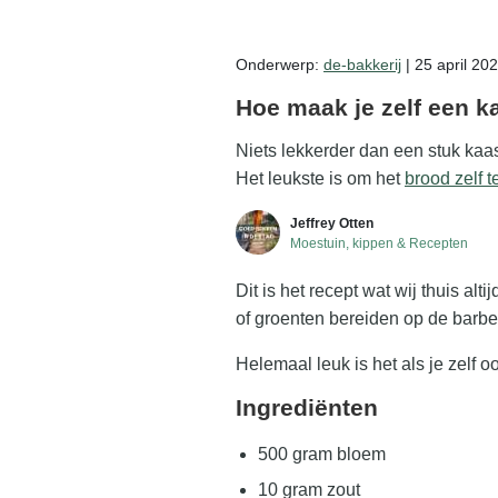
Zelf mede maken
Onderwerp:
de-bakkerij
| 25 april 20
Gratis zaalkalender
Hoe maak je zelf een 
Niets lekkerder dan een stuk kaa
Gratis wildplukken kalender
Het leukste is om het
brood zelf 
Jeffrey Otten
Moestuin, kippen & Recepten
Dit is het recept wat wij thuis a
of groenten bereiden op de barbe
Helemaal leuk is het als je zelf 
Ingrediënten
500 gram bloem
10 gram zout