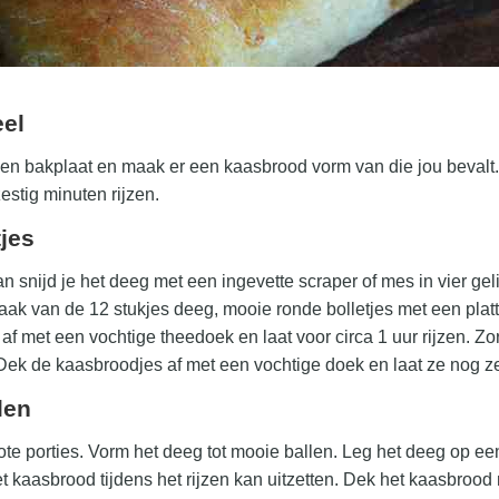
eel
een bakplaat en maak er een kaasbrood vorm van die jou bevalt
estig minuten rijzen.
tjes
an snijd je het deeg met een ingevette scraper of mes in vier gel
Maak van de 12 stukjes deeg, mooie ronde bolletjes met een plat
af met een vochtige theedoek en laat voor circa 1 uur rijzen. Zo
. Dek de kaasbroodjes af met een vochtige doek en laat ze nog ze
len
ote porties. Vorm het deeg tot mooie ballen. Leg het deeg op ee
t kaasbrood tijdens het rijzen kan uitzetten. Dek het kaasbrood