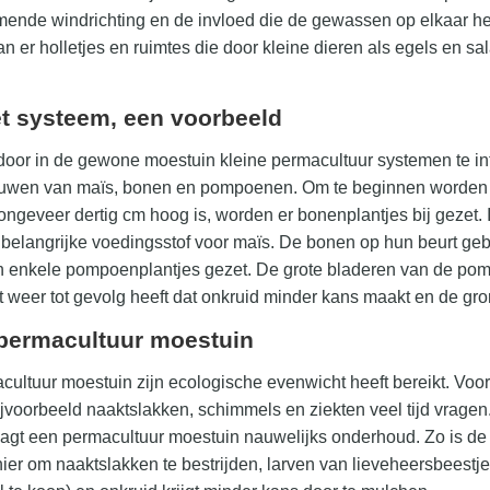
ende windrichting en de invloed die de gewassen op elkaar hebb
n er holletjes en ruimtes die door kleine dieren als egels en 
t systeem, een voorbeeld
 door in de gewone moestuin kleine permacultuur systemen te i
bouwen van maïs, bonen en pompoenen. Om te beginnen worden 
ngeveer dertig cm hoog is, worden er bonenplantjes bij gezet. 
n belangrijke voedingsstof voor maïs. De bonen op hun beurt geb
enkele pompoenplantjes gezet. De grote bladeren van de pom
at weer tot gevolg heeft dat onkruid minder kans maakt en de gr
permacultuur moestuin
ultuur moestuin zijn ecologische evenwicht heeft bereikt. Voora
bijvoorbeeld naaktslakken, schimmels en ziekten veel tijd vragen
raagt een permacultuur moestuin nauwelijks onderhoud. Zo is d
er om naaktslakken te bestrijden, larven van lieveheersbeestjes