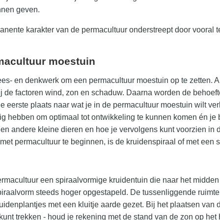
nnen geven.
manente karakter van de permacultuur onderstreept door vooral 
macultuur moestuin
 lees- en denkwerk om een permacultuur moestuin op te zetten. Al
j de factoren wind, zon en schaduw. Daarna worden de behoeft
 de eerste plaats naar wat je in de permacultuur moestuin wilt 
g hebben om optimaal tot ontwikkeling te kunnen komen én je be
en andere kleine dieren en hoe je vervolgens kunt voorzien in
 met permacultuur te beginnen, is de kruidenspiraal of met een
ermacultuur een spiraalvormige kruidentuin die naar het midden
piraalvorm steeds hoger opgestapeld. De tussenliggende ruimte
idenplantjes met een kluitje aarde gezet. Bij het plaatsen van 
kunt trekken - houd je rekening met de stand van de zon op het