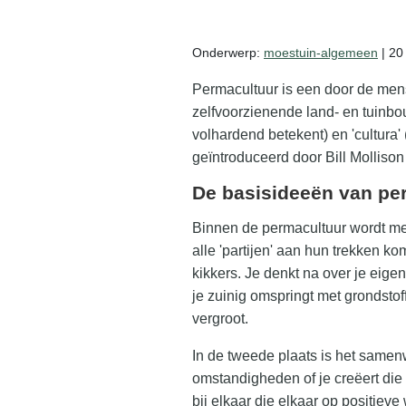
Zelf mede maken
Onderwerp:
moestuin-algemeen
| 20
Gratis zaalkalender
Permacultuur is een door de mens
zelfvoorzienende land- en tuinbo
Gratis wildplukken kalender
volhardend betekent) en 'cultura'
geïntroduceerd door Bill Molliso
De basisideeën van pe
Binnen de permacultuur wordt met 
alle 'partijen' aan hun trekken k
kikkers. Je denkt na over je eig
je zuinig omspringt met grondstoff
vergroot.
In de tweede plaats is het samen
omstandigheden of je creëert die 
bij elkaar die elkaar op positie