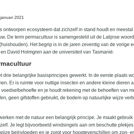
 januari 2021
 ontworpen ecosysteem dat zichzelf in stand houdt en meestal g
uw. De term permacultuur is samengesteld uit de Latijnse woor
 (huishouden). Het begrip is in de jaren zeventig van de vorige e
n en David Holmgren aan de universiteit van Tasmanië.
rmacultuur
drie belangrijke basisprincipes gewerkt. In de eerste plaats wo
omen. Er is ruimte voor nuttige insecten en andere kleine dieren
en voedselbehoefte en je houdt rekening met de behoeften van m
en, geen gifstoffen gebruikt, de bodem op natuurlijke wijze verbe
werken met de natuur een belangrijk principe. Je maakt gebruik 
zelf. Je legt bijvoorbeeld windsingels aan om beschutte plekjes
ve wijze beïnvloeden en je zorgt voor hoogteverschillen om zon