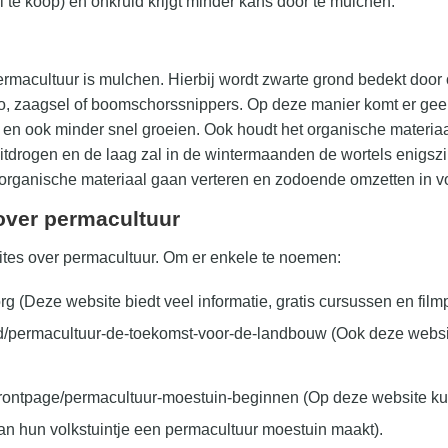
al te koop) en onkruid krijgt minder kans door te mulchen.
macultuur is mulchen. Hierbij wordt zwarte grond bedekt door 
ro, zaagsel of boomschorssnippers. Op deze manier komt er geen
en ook minder snel groeien. Ook houdt het organische materiaa
uitdrogen en de laag zal in de wintermaanden de wortels enigsz
 organische materiaal gaan verteren en zodoende omzetten in v
over permacultuur
ites over permacultuur. Om er enkele te noemen:
(Deze website biedt veel informatie, gratis cursussen en filmp
d/permacultuur-de-toekomst-voor-de-landbouw (Ook deze website
ontpage/permacultuur-moestuin-beginnen (Op deze website kun
an hun volkstuintje een permacultuur moestuin maakt).