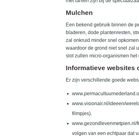
met larven zijn bij de speciaalza
Mulchen
Een bekend gebruik binnen de per
bladeren, dode plantenresten, st
zal onkruid minder snel opkomen 
waardoor de grond niet snel zal 
slot zullen micro-organismen het
Informatieve websites 
Er zijn verschillende goede webs
www.permacultuurnederland.org 
www.visionair.nl/ideeen/werel
filmpjes).
www.gezondlevenmetpien.nl/fr
volgen van een echtpaar dat v