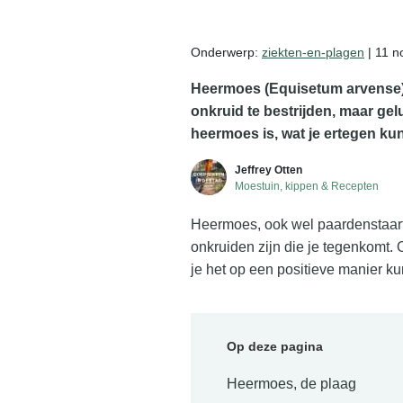
Zelf mede maken
Onderwerp:
ziekten-en-plagen
| 11 
Gratis zaalkalender
Heermoes
(Equisetum arvense
onkruid te bestrijden, maar gel
Gratis wildplukken kalender
heermoes is, wat je ertegen kun
Jeffrey Otten
Moestuin, kippen & Recepten
Heermoes, ook wel paardenstaart o
onkruiden zijn die je tegenkomt. 
je het op een positieve manier ku
Op deze pagina
Heermoes, de plaag