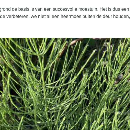
ond de basis is van een succesvolle moestuin. Het is dus een
e verbeteren, we niet alleen heermoes buiten de deur houden, 