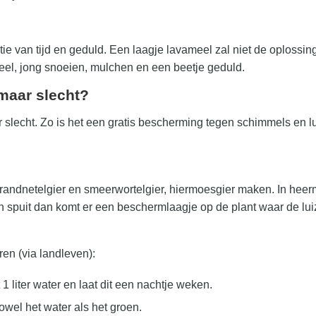
ie van tijd en geduld. Een laagje lavameel zal niet de oplossin
eel, jong snoeien, mulchen en een beetje geduld.
maar slecht?
 slecht. Zo is het een gratis bescherming tegen schimmels en l
randnetelgier en smeerwortelgier, hiermoesgier maken. In heermo
ten spuit dan komt er een beschermlaagje op de plant waar de lu
en (via landleven):
liter water en laat dit een nachtje weken.
owel het water als het groen.