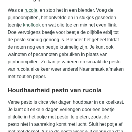
Was de
rucola
, en stop het in een blender. Voeg de
pijnboompitten, het ontvelde en in stukjes gesneden
teentje
knoflook
en wat olie toe en mix het even flink.
Doe vervolgens beetje voor beetje de olijfolie erbij tot
de pesto smeuïg genoeg is. Blender het geheel totdat
de noten nog een beetje kruimelig zijn. Je kunt ook
walnoten of pecannoten gebruiken in plaats van
pijnboompitten. Zo kan je variëren en smaakt de pesto
van rucola elke keer weer anders! Naar smaak afmaken
met zout en peper.
Houdbaarheid pesto van rucola​
Verse pesto is circa vier dagen houdbaar in de koelkast.
Je kunt dit enkele dagen verlengen door een beetje
olijfolie in het potje met pesto te gieten, zodat de
pesto niet in aanraking komt met lucht. Sluit het potje af
met met deksel. Als je de pesto weer wilt gebruiken dan