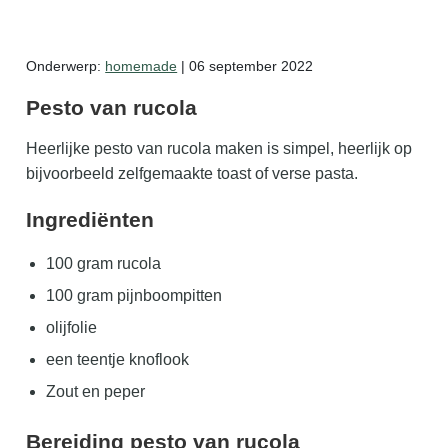
Zelf mede maken
Onderwerp:
homemade
| 06 september 2022
Gratis zaalkalender
Pesto van rucola
Gratis wildplukken kalender
Heerlijke pesto van rucola maken is simpel, heerlijk op
bijvoorbeeld zelfgemaakte toast of verse pasta.
Ingrediënten
100 gram rucola
100 gram pijnboompitten
olijfolie
een teentje knoflook
Zout en peper
Bereiding pesto van rucola