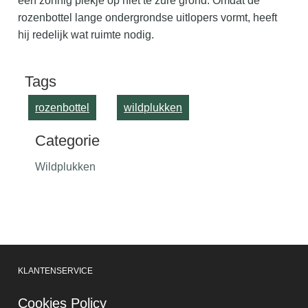
een zonnig plekje op niet te zure grond. Omdat de
rozenbottel lange ondergrondse uitlopers vormt, heeft
hij redelijk wat ruimte nodig.
Tags
rozenbottel
wildplukken
Categorie
Wildplukken
KLANTENSERVICE
Cookies Policy